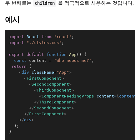
두 번째로는
을 적극적으로 사용하는 것입니다.
children
예시
import
React
from
"react"
;
import
"./styles.css"
;
export
default
function
App
(
)
{
const
 content 
=
"Who needs me?"
;
return
(
<
div
className
=
"
App
"
>
<
FirstComponent
>
<
SecondComponent
>
<
ThirdComponent
>
<
ComponentNeedingProps
content
=
{
content
}
</
ThirdComponent
>
</
SecondComponent
>
</
FirstComponent
>
</
div
>
)
;
}