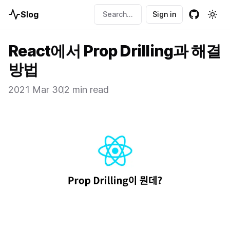
Slog
Search...
Sign in
Github
Togg
React에서 Prop Drilling과 해결
방법
2021 Mar 30
2 min read