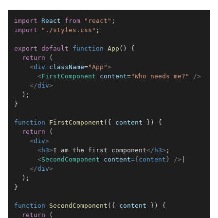
import
React
from
"react"
;
import
"./styles.css"
;
export
default
function
App
(
)
{
return
(
<
div
className
=
"
App
"
>
<
FirstComponent
content
=
"
Who needs me?
"
/>
</
div
>
)
;
}
function
FirstComponent
(
{
 content 
}
)
{
return
(
<
div
>
<
h3
>
I am the first component
</
h3
>
<
SecondComponent
content
=
{
content
}
/>
</
div
>
)
;
}
function
SecondComponent
(
{
 content 
}
)
{
return
(