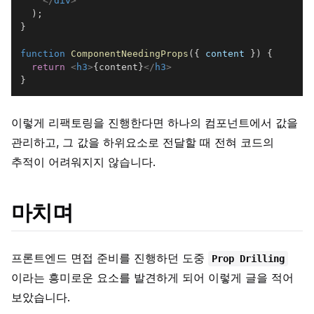
</
div
>
)
;
}
function
ComponentNeedingProps
(
{
 content 
}
)
{
return
<
h3
>
{
content
}
</
h3
>
}
이렇게 리팩토링을 진행한다면 하나의 컴포넌트에서 값을
관리하고, 그 값을 하위요소로 전달할 때 전혀 코드의
추적이 어려워지지 않습니다.
마치며
프론트엔드 면접 준비를 진행하던 도중
Prop Drilling
이라는 흥미로운 요소를 발견하게 되어 이렇게 글을 적어
보았습니다.