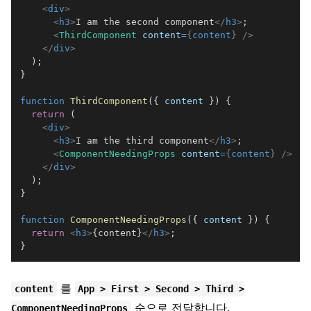
<
div
>
<
h3
>
I am the second component
</
h3
>
<
ThirdComponent
content
=
{
content
}
/>
</
div
>
)
;
}
function
ThirdComponent
(
{
 content 
}
)
{
return
(
<
div
>
<
h3
>
I am the third component
</
h3
>
<
ComponentNeedingProps
content
=
{
content
}
/>
</
div
>
)
;
}
function
ComponentNeedingProps
(
{
 content 
}
)
{
return
<
h3
>
{
content
}
</
h3
>
;
}
를
content
App > First > Second > Third >
순으로 전달합니다.
ComponentNeedingProps